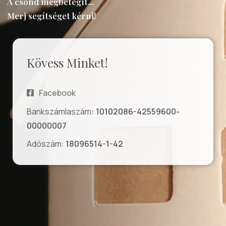
A csönd megbetegít...
Merj segítséget kérni!
Kövess Minket!
Facebook
Bankszámlaszám
: 10102086-42559600-
00000007
Adószám:
18096514-1-42