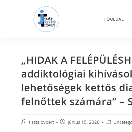
FŐOLDAL
„HIDAK A FELÉPÜLÉSHEZ
addiktológiai kihívás
lehetőségek kettős di
felnőttek számára” –
tisztajovoert
június 15, 2026
Uncatego