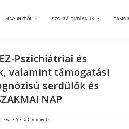
MAGUNKRÓL
SZOLGÁLTATÁSAINK
TÁMOG
-Pszichiátriai és
ok, valamint támogatási
agnózisú serdülők és
 SZAKMAI NAP
rized
0 Comments