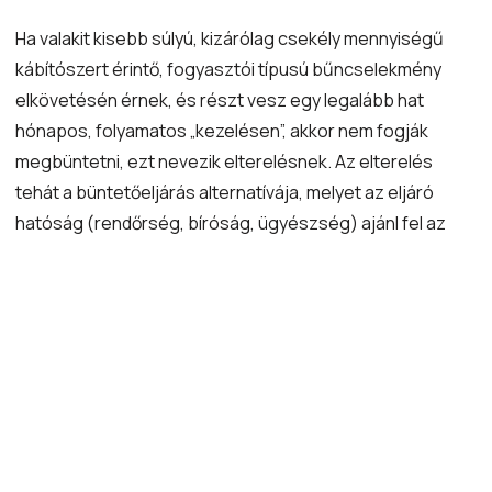
Ha valakit kisebb súlyú, kizárólag csekély mennyiségű
kábítószert érintő, fogyasztói típusú bűncselekmény
elkövetésén érnek, és részt vesz egy legalább hat
hónapos, folyamatos „kezelésen”, akkor nem fogják
megbüntetni, ezt nevezik elterelésnek. Az elterelés
tehát a büntetőeljárás alternatívája, melyet az eljáró
hatóság (rendőrség, bíróság, ügyészség) ajánl fel az
elkövető részére. Alapítványunknál lehetőség van
megelőző-felvilágosító szolgáltatás keretében az
elterelés elvégzésére, amennyiben alkalmi
droghasználat (nem pedig függőség) okán valósult meg
a droghasználati bűncselekmény. Az elterelés egy 6
hónapos, egyéni konzultációkból vagy
csoportalkalmakból álló foglalkozás, melyet szakképzett
kollégák végeznek. Az előzetes időpont egyeztetést