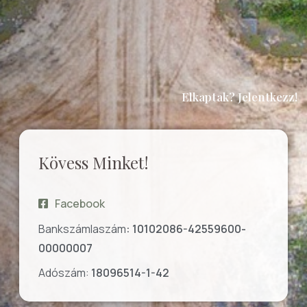
Elkaptak? Jelentkezz!
Kövess Minket!
Facebook
Bankszámlaszám
: 10102086-42559600-
00000007
Adószám:
18096514-1-42